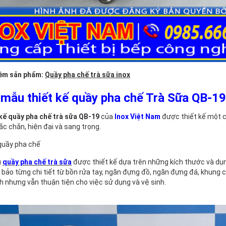
êm sản phẩm:
Quầy pha chế trà sữa inox
mẫu thiết kế quầy pha chế Trà Sữa QB-19
kế quầy pha chế trà sữa QB-19
của
Inox Việt Nam
được thiết kế một c
ắc chắn, hiện đại và sang trọng.
 quầy pha chế
u
quầy pha chế trà sữa
được thiết kế dựa trên những kích thước và dụn
bảo từng chi tiết từ bồn rửa tay, ngăn đựng đồ, ngăn đựng đá, khung chứ
ch nhưng vẫn thuận tiện cho việc sử dụng và vệ sinh.