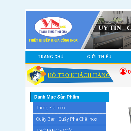
TRANG CHỦ
GIỚI THIỆU
0
Danh Mục Sản Phẩm
Thùng Đá Inox
Quầy Bar - Quầy Pha Chế Inox
Thiết Bị Bar - Cafe