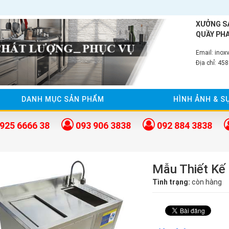
XƯỞNG S
QUẦY PHA
Email: inox
Địa chỉ: 45
DANH MỤC SẢN PHẨM
HÌNH ẢNH & S
925 6666 38
093 906 3838
092 884 3838
Mẫu Thiết Kế
Tình trạng:
còn hàng