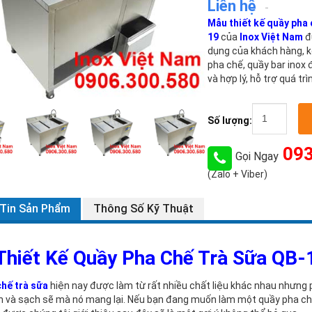
Liên hệ
Mẫu thiết kế quầy pha 
19
của
Inox Việt Nam
đ
dụng của khách hàng, k
pha chế, quầy bar inox
và hợp lý, hỗ trợ quá t
Số lượng:
093
Gọi Ngay
(Zalo + Viber)
Tin Sản Phẩm
Thông Số Kỹ Thuật
Thiết Kế Quầy Pha Chế Trà Sữa
QB-
chế trà sữa
hiện nay được làm từ rất nhiều chất liệu khác nhau nhưng p
ền và sạch sẽ mà nó mang lại. Nếu bạn đang muốn làm một quầy pha chế