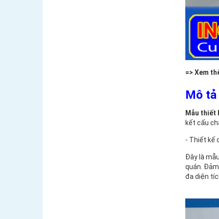
=> Xem th
Mô tả 
Mẫu thiết 
kết cấu ch
- Thiết kế
Đây là mẫ
quán. Đảm 
đa diện tí