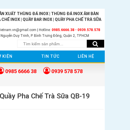
ẢN XUẤT
THÙNG ĐÁ INOX
|
THÙNG ĐÁ INOX ÂM BÀN
 CHẾ INOX
|
QUẦY BAR INOX
|
QUẦY PHA CHẾ TRÀ SỮA
vietnam.vn@gmail.com | Hotline:
0985.6666.38 - 0939.578.578
8 Nguyễn Duy Trinh, P. Bình Trưng Đông, Quận 2, TP.HCM
Ự KIỆN
TIN TỨC
LIÊN HỆ
0985 6666 38
0939 578 578
 Quầy Pha Chế Trà Sữa QB-19