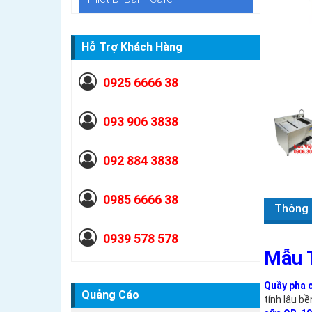
Hỗ Trợ Khách Hàng
0925 6666 38
093 906 3838
092 884 3838
0985 6666 38
Thông 
0939 578 578
Mẫu 
Quầy pha 
Quảng Cáo
tính lâu b