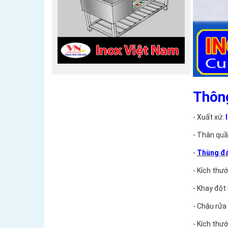
Thông
- Xuất xứ:
I
- Thân quầ
-
Thùng đá
- Kích thư
- Khay đột
- Chậu rửa
- Kích thư