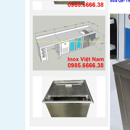
sữa
QB-1