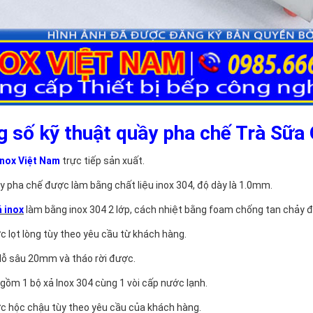
 số kỹ thuật quầy pha chế Trà Sữa
nox Việt Nam
trực tiếp sản xuất.
y pha chế được làm bằng chất liệu inox 304, độ dày là 1.0mm.
 inox
làm bằng inox 304 2 lớp, cách nhiệt bằng foam chống tan chảy đá
ớc lọt lòng tùy theo yêu cầu từ khách hàng.
 lỗ sâu 20mm và tháo rời được.
 gồm 1 bộ xả Inox 304 cùng 1 vòi cấp nước lạnh.
ớc hộc chậu tùy theo yêu cầu của khách hàng.