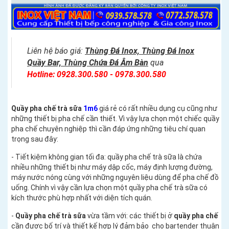
Liên hệ báo giá:
Thùng Đá Inox, Thùng Đá Inox
Quầy Bar, Thùng Chứa Đá Âm Bàn
qua
Hotline: 0928.300.580 - 0978.300.580
Quầy pha chế trà sữa
1m6
giá rẻ có rất nhiều dụng cụ cũng như
những thiết bị pha chế cần thiết. Vì vậy lựa chọn một chiếc quầy
pha chế chuyên nghiệp thì cần đáp ứng những tiêu chí quan
trọng sau đây:
- Tiết kiệm không gian tối đa: quầy pha chế trà sữa là chứa
nhiều những thiết bị như máy dập cốc, máy định lượng đường,
máy nước nóng cùng với những nguyên liệu dùng để pha chế đồ
uống. Chính vì vậy cần lựa chọn một quầy pha chế trà sữa có
kích thước phù hợp nhất với diện tích quán.
-
Quầy pha chế trà sữa
vừa tầm với: các thiết bị ở
quầy pha chế
cần được bố trí và thiết kế hợp lý đảm bảo cho bartender thuận