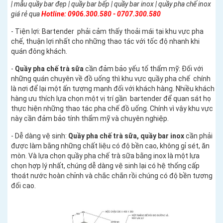
| mẫu quầy bar đẹp | quầy bar bếp | quầy bar inox | quầy pha chế inox
giá rẻ qua
Hotline: 0906.300.580 - 0707.300.580
- Tiện lợi: Bartender phải cảm thấy thoải mái tại khu vực pha
chế, thuận lợi nhất cho những thao tác với tốc độ nhanh khi
quán đông khách.
-
Quầy pha chế trà sữa
cần đảm bảo yếu tố thẩm mỹ: Đối với
những quán chuyên về đồ uống thì khu vực quầy pha chế chính
là nơi để lại một ấn tượng mạnh đối với khách hàng. Nhiều khách
hàng ưu thích lựa chọn một vị trí gần bartender để quan sát họ
thực hiện những thao tác pha chế đồ uống. Chính vì vậy khu vực
này cần đảm bảo tính thẩm mỹ và chuyên nghiệp.
- Dễ dàng vệ sinh:
Quầy pha chế trà sữa, quầy bar inox
cần phải
được làm bằng những chất liệu có độ bền cao, không gỉ sét, ăn
mòn. Và lựa chọn quầy pha chế trà sữa bằng inox là một lựa
chọn hợp lý nhất, chúng dễ dàng vệ sinh lại có hệ thống cấp
thoát nước hoàn chỉnh và chắc chắn rồi chúng có độ bền tương
đối cao.