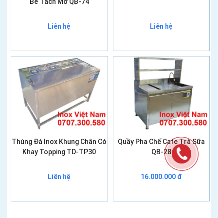
Bể Tách Mỡ QB-74
Liên hệ
Liên hệ
Thùng Đá Inox Khung Chân Có
Quầy Pha Chế Cafe Trà Sữa
Khay Topping TD-TP30
QB-28
Liên hệ
16.000.000 đ