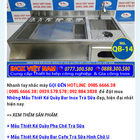
Nhanh tay nhấc máy
GỌI ĐẾN
HOTLINE: 0985.6666.38
| 0985.6666.38 | 0939.578.578 | 092.884.3838
để đặt mua
Những Mẫu Thiết Kế Quầy Bar Inox Trà Sữa
đẹp, hiện đại nhất
hiện nay.
=> XEM THÊM SẢN PHẨM:
+
Mẫu Thiết Kế Quầy Pha Chế Trà Sữa
+
Mẫu Thiết Kế Quầy Bar Cafe Trà Sữa Hình Chữ U