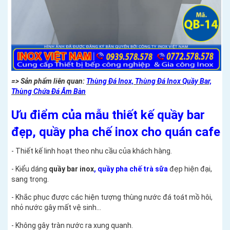
=> Sản phẩm liên quan:
Thùng Đá Inox, Thùng Đá Inox Quầy Bar,
Thùng Chứa Đá Âm Bàn
Ưu điểm của mẫu thiết kế quầy bar
đẹp, quầy pha chế inox cho quán cafe
- Thiết kế linh hoạt theo nhu cầu của khách hàng.
- Kiểu dáng
quầy bar inox
, quầy pha chế trà sữa
đẹp hiện đại,
sang trọng.
- Khắc phục được các hiện tượng thùng nước đá toát mồ hôi,
nhỏ nước gây mất vệ sinh...
- Không gây tràn nước ra xung quanh.